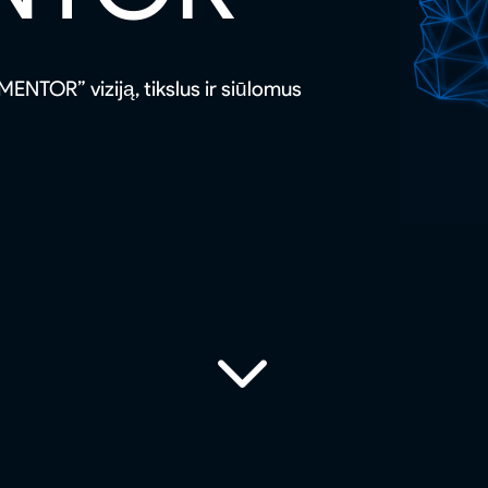
ENTOR” viziją, tikslus ir siūlomus
3