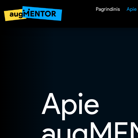
Pagrindinis
Apie
Apie
augME